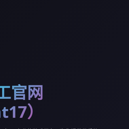
特工官网
t17）