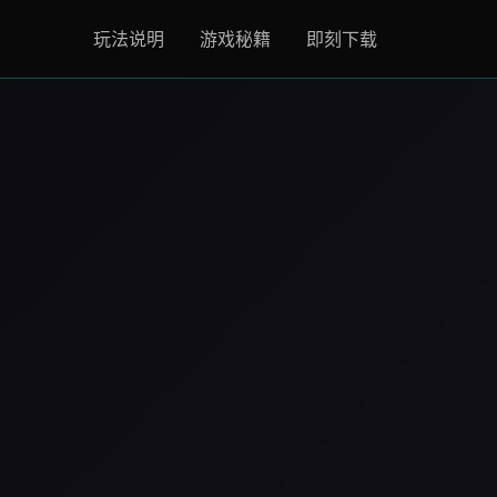
玩法说明
游戏秘籍
即刻下载