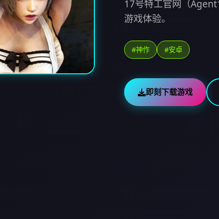
17号特工官网（Age
游戏体验。
#神作
#安卓
即刻下载游戏