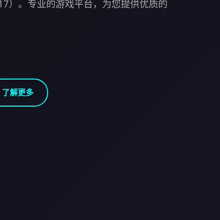
nt17）。专业的游戏平台，为您提供优质的
了解更多