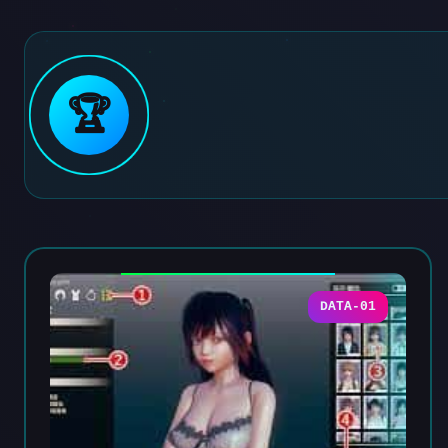
🏆
DATA-01