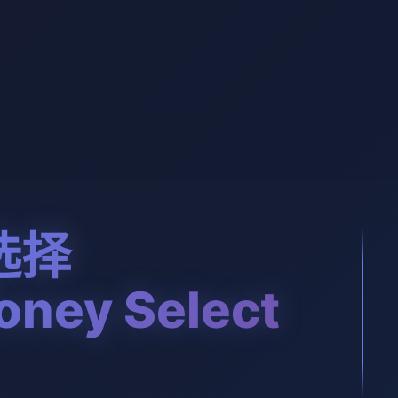
选择
ney Select