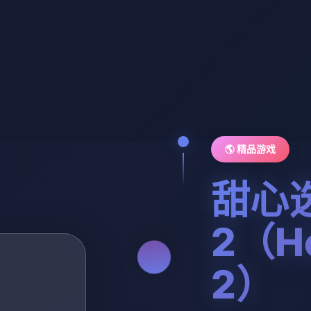
🌎 精品游戏
甜心
2（Ho
2）