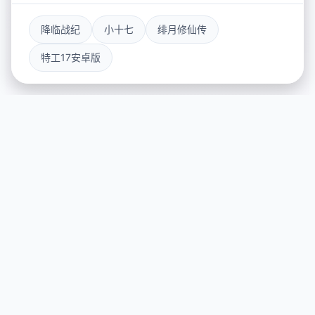
降临战纪
小十七
绯月修仙传
特工17安卓版
📢 game介绍
游戏特色