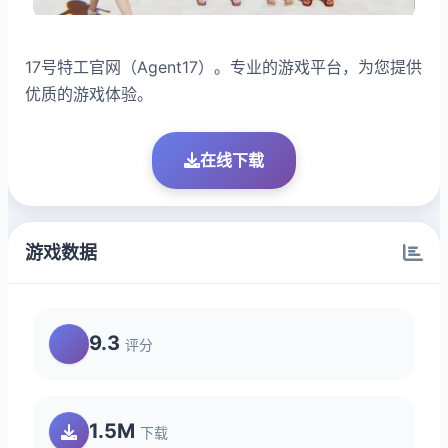
17号特工官网（Agent17）。专业的游戏平台，为您提供
优质的游戏体验。
在线下载
游戏数据
9.3
评分
1.5M
下载