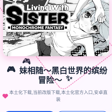
🎮
🎮
妹相随～黑白世界的缤纷
✨
冒险～
本土化下载,当前改版下载,本土化官方入口,安卓直
装