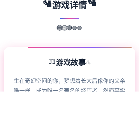
🛂
🛂
游戏详情
🟣
🟢
🔴
🔵
🟡
📖
游戏故事
✨
生在奇幻空间的你，梦想着长大后像你的父亲
唯一样，成为唯一名著名的经历者。然而事实
证明，记述只会记述——你大部分时间都在为
小镇居民们打零工。你和身边的朋友们梦想着
进军锦标赛数个强，达成你们的终极目标——
成为全部国顶级公会。你的雄心壮志会实现