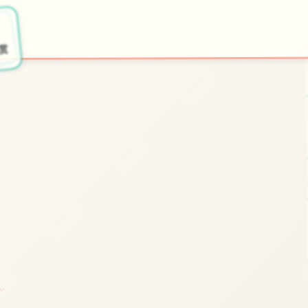
🗂️
🖋️
开始游戏
特色玩法
欣赏
～
～