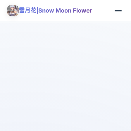
雪月花|Snow Moon Flower