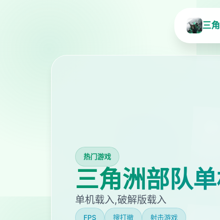
三角
热门游戏
三角洲部队单
单机载入,破解版载入
FPS
搜打撤
射击游戏