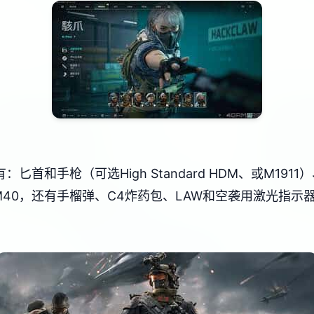
首和手枪（可选High Standard HDM、或M191
）、M40，还有手榴弹、C4炸药包、LAW和空袭用激光指示