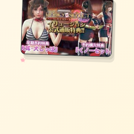
✧
♡
★
♥