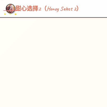
~~~
★
♡
✦
✧
♥
~
→
↗
甜心选择2（Honey Select 2）
✦ ✧ ★