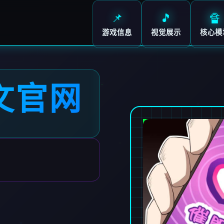
📌
🎵
🔏
游戏信息
视觉展示
核心模
文官网