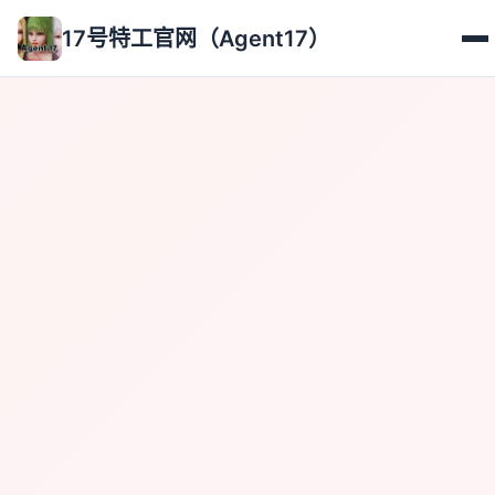
17号特工官网（Agent17）