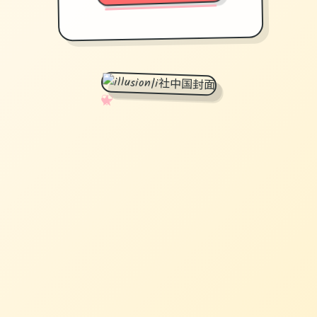
✧
♡
★
♥