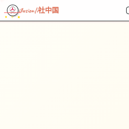
~~~
★
♡
✦
✧
♥
~
illusion|i社中国
✦ ✧ ★