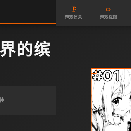
🗜️
✏️
游戏信息
游戏截图
界的缤
装