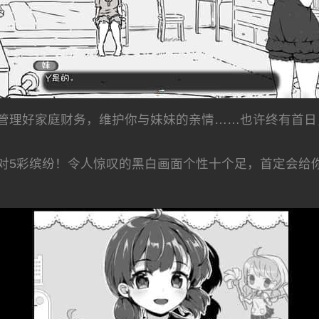
管理好家庭财务，维护你与妹妹的亲情……也许终有首日
对5彩缤纷！令人惊叹的黑白画面个性十个足，首定会给