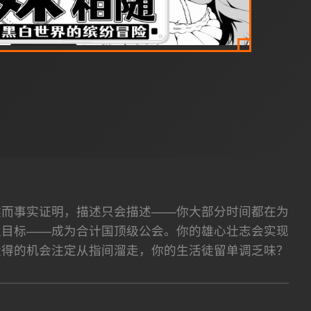
然而事实证明，描述只会描述——你大部分时间都在为
极目标——成为合计国顶级公会。你的雄心壮志会实现
量得的机会注定从指间溜走，你的生活徒留单调乏味？