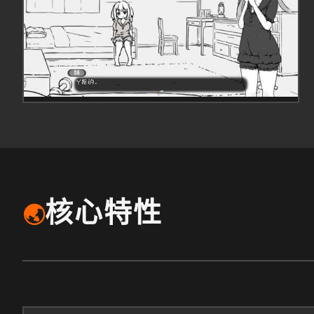
核心特性
🌏