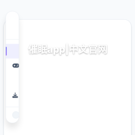
🎇 热门推荐
催眠app|中文官网
催眠app|中文官网。专业的游戏平台，为您提
供优质的游戏体验。
9.4
评分
2.3M
下载