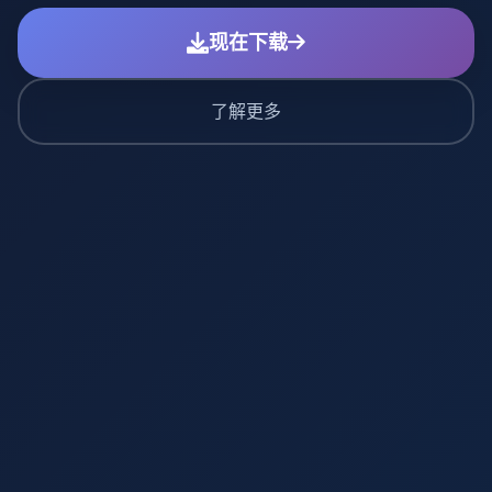
现在下载
了解更多