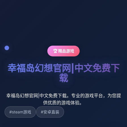
🏆 精品游戏
幸福岛幻想官网|中文免费下
载
幸福岛幻想官网|中文免费下载。专业的游戏平台，为您提
供优质的游戏体验。
#steam游戏
#安卓直装