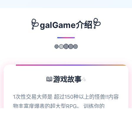
🩺
🩺
galGame介绍
🔵
🟡
🟣
🔴
🟢
📖
游戏故事
✨
1次性交易大师是 超过150种以上的怪兽!!内容
物丰富度爆表的超大型RPG。 训练你的
Yarimon磨练冠军的头衔!! 就在自己的伙伴
Yarimon习得超无敌的「作弊冲撞」这个区域