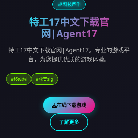
🛁 科技巨作
特工17中文下载官
网|Agent17
特工17中文下载官网|Agent17。专业的游戏平
台，为您提供优质的游戏体验。
#移动端
#欧美slg
在线下载游戏
了解更多