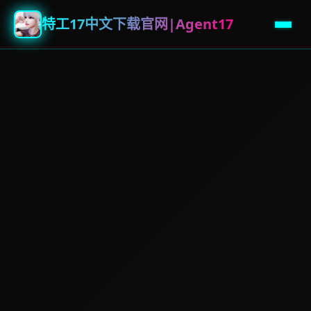
特工17中文下载官网|Agent17