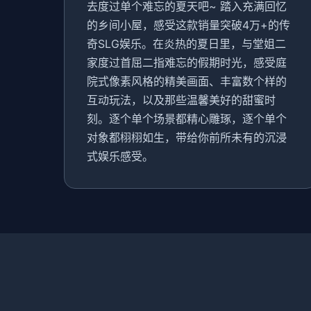
去度过单个难忘的夏天吧~ 踏入充满回忆
的乡间小屋，感受这款销量突破4万+的传
奇SLG娱乐。在炎热的夏日里，与堂姐二
家度过首屈二指难忘的假期时光，感受庭
院式像素风格的精美画面、丰富数个样的
互动玩法，以及那些温馨美好的甜蜜时
刻。逐个单个场景都精心雕琢，逐个单个
对象都栩栩如生，带给你前所未有的沉浸
式娱乐感受。