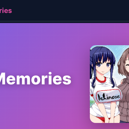
ies
emories