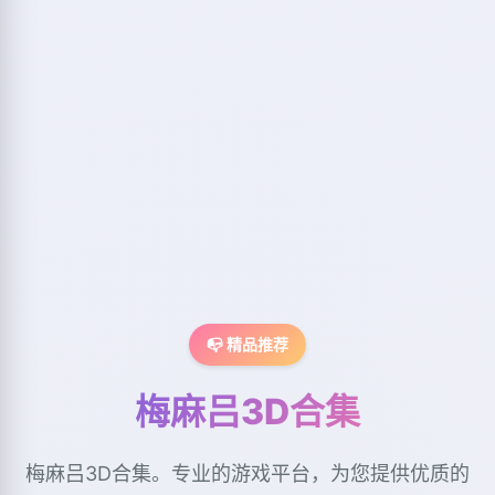
📭 精品推荐
梅麻吕3D合集
梅麻吕3D合集。专业的游戏平台，为您提供优质的