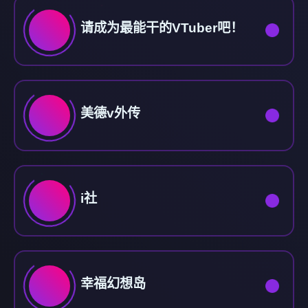
请成为最能干的VTuber吧！
美德v外传
i社
幸福幻想岛