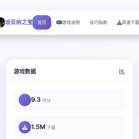
迪亚纳之宝
首页
游戏说明
技巧指南
高速下
游戏数据
9.3
评分
1.5M
下载