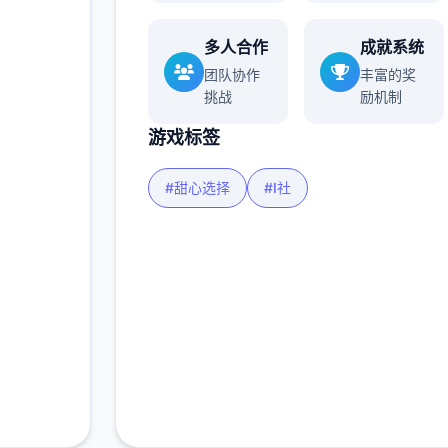
玩家
多人合作
成就系统
团队协作
丰富的奖
挑战
励机制
多
游戏标签
#甜心选择
#I社