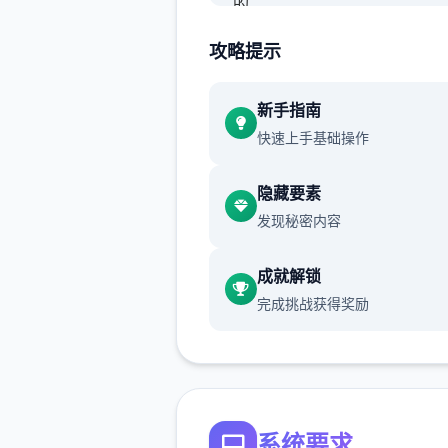
的。
3、各式场景
攻略提示
大量的场景也算是这个改版的
新手指南
了，你可以去各种地方享受预
快速上手基础操作
生活。
4、实时演算
隐藏要素
发现秘密内容
软件中的动作都是根据结构实
算取得的，分别次都会有不同
成就解锁
现，让审美疲劳从此不见。
完成挑战获得奖励
5、心情反应
妹子会根据你的互动方法改变
情，心情变化会影响到女孩子
的反应。
系统要求