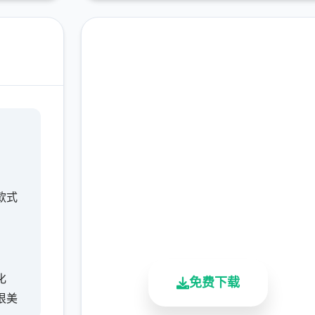
即刻下载 甜心选择
2（Honey Select 2）
完整版游戏，免费体验
款式
2.3M+
4.9/5
900K+
总下载量
用户评分
活跃用户
化
免费下载
很美