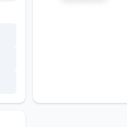
安全下载
高速安装
完全免费
客服支持
亮点
约的
时演
表
心
对你