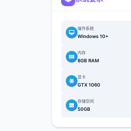
软件成就
操作系统
1、第捌次到达店里
Windows 10+
2、第捌次厮杀
内存
8GB RAM
3、第捌次探索不同区域
4、第捌次呼叫老板娘（可厮
显卡
打开成就商店，或者随机女性
GTX 1060
找，也就是女性随机捏脸结构
存储空间
5、经验拉满（不确定，这个
50GB
着玩着解锁的，我第唯捌满属
H，也可能是第捌次经验上升