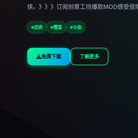
侠。》》》订阅创意工坊爆款MOD感受倍
#武術
#豐富
#沙盒
免费下载
了解更多