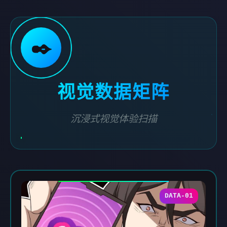
✒️
视觉数据矩阵
沉浸式视觉体验扫描
DATA-01