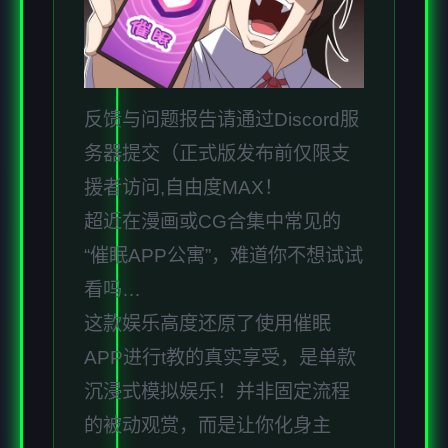
反馈与问题报告请通过Discord服
务器提交（正式版发布前仅限支
援者访问,自由度MAX！
超近在漫画或CG合集中常见的
“催眠APP公寓”，难道你不想试试
看吗…
这款娱乐高度还原了使用催眠
APP进行t教的真实享受，是单款
沉浸式模拟娱乐！并非固定流程
的被动观赏，而是让你化身主