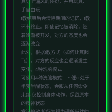
其穿上漏风的装扮，并用玩具、
手自由玩
t教结束后会清除期间的记忆，t教
环节终止。即使记忆被消除，随
着逐渐被开发，对方的态度也会
逐渐改变
此外，根据t教方式（如何让其起
飞），对方的反应也会逐渐发生
变化，4种洗脑模式
可使用4种洗脑模式！・催○ 处于
半梦半醒状态，会服从任何命令
束缚 仅控制身体动作，保留原本
的精神状态
常识修改 将行为视为理所当然的