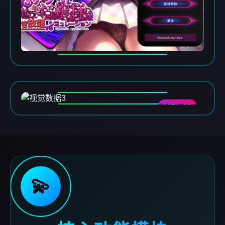
DATA-03
💫