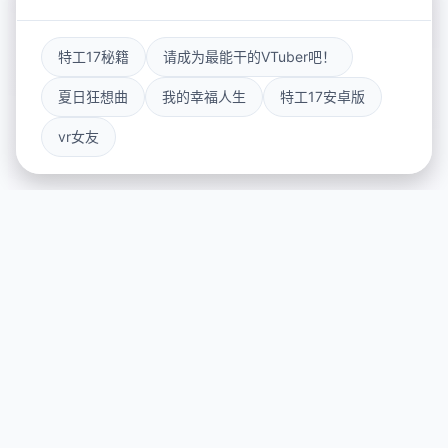
特工17秘籍
请成为最能干的VTuber吧！
夏日狂想曲
我的幸福人生
特工17安卓版
vr女友
⌨️ 玩法说明