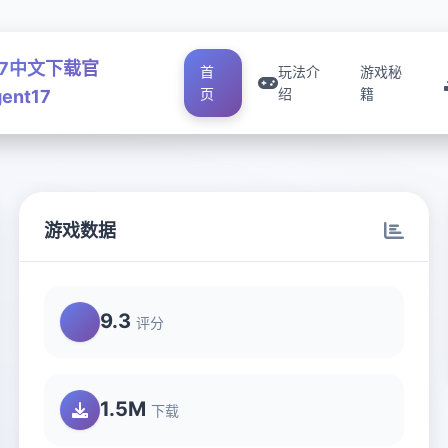
17中文下载官
首
玩法介
游戏秘
页
绍
籍
ent17
游戏数据
9.3
评分
1.5M
下载