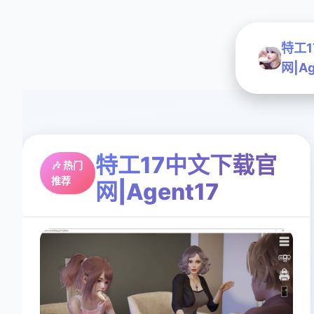
特工
网|Ag
特工17中文下载官
🎶 热门
推荐
网|Agent17