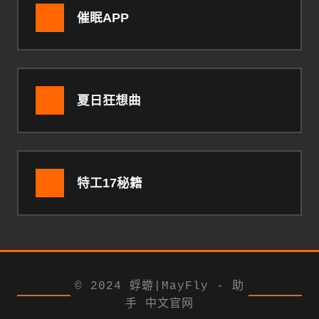
催眠APP
夏日狂想曲
特工17秘籍
© 2024 蜉蝣|MayFly - 助
手 中文官网