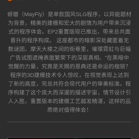
蜉蝣（MayFly）是单款国风SLG程序，以异能题材
为背景，精美的建模和宏大的剧情为用户带来沉浸
式的程序体会。EP2重置版现已推出，带来总共面
晋升的程序构成。 这座都市的暗影深处藏匿着无
数谜团。摩天大楼之间的街巷里，璀璨霓虹与巨幅
广告试图遮掩表面繁荣下的深层真相。"在黑暗中
觉醒的力量，究竟是天赐的恩典还是命运的枷锁？
程序的3D建模技术令人惊叹，在视觉表现上达到
了新的高度，完总共符合现代用户的审美标准。程
序构建了这个庞大而深邃的描述宇宙，情节设计引
人入胜。重置版本的建模工艺越发精湛，这样的品
质绝对值得体会！