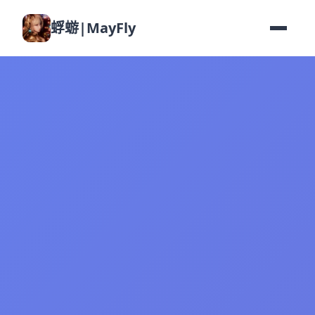
蜉蝣|MayFly