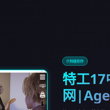
🖱️ 科技巨作
特工1
网|Age