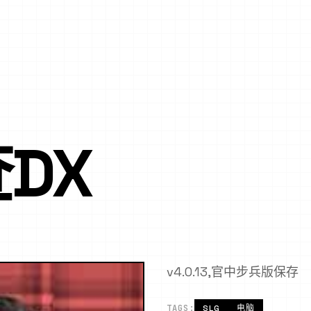
DX
v4.0.13,官中步兵版保存
TAGS:
SLG
电脑