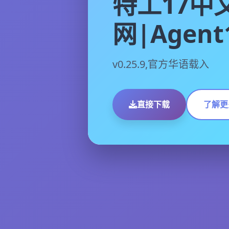
特工17中
网|Agent
v0.25.9,官方华语载入
直接下载
了解更