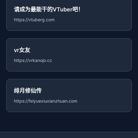
请成为最能干的VTuber吧！
https://vtuberg.com
vr女友
https://vrkanojo.cc
绯月修仙传
https://feiyuexiuxianzhuan.com