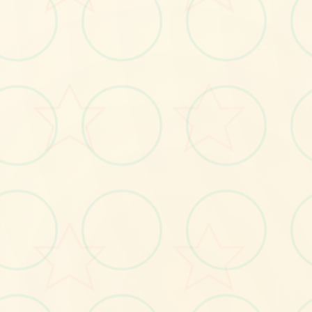
🔨
No.1