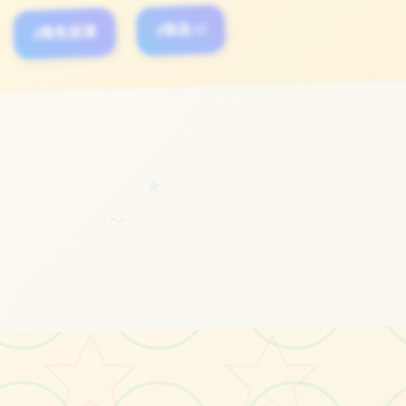
#角色扮演
#极品3D
#电脑
立即体验
★
免费完整版游戏
～