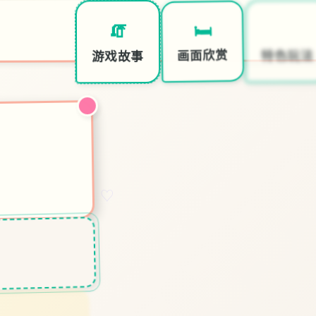
🏹
🛏️
🧯
特色玩法
画面欣赏
游戏故事
♡