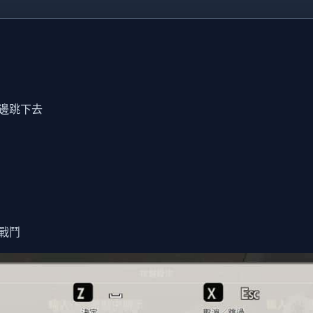
邊跳下去
戰鬥