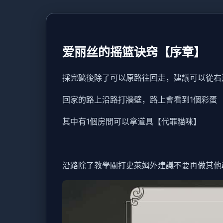
爱丽丝的摇篮诀窍【序章】
採完礦後除了可以原路往回走，建議可以從右
回家的路上沿路打牆壁，路上會看到1個彩蛋
其中有1個房間可以拿道具【代罪貓咪】
沿路除了教學關打史萊姆外建議不要再做其他