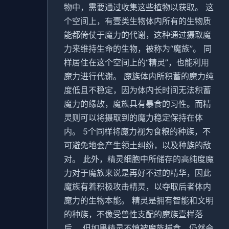
物中，需要通过收集这些植物以获取。 这
个空间上，有壹类生物体内所有的生物质
能都倚仗于魔力的代谢，这种通过摄取魔
力来维持生命的生物，被称为“魔族”。 同
样居住在这个空间上的“精灵”，也能利用
魔力进行代谢。 魔族体内所积蓄的魔力纯
度低且不稳定，因为体内长时间无法积蓄
魔力的缘故，魔族具有暴食的习性。而精
灵则可以将摄取到的魔力稳定保持在体
内。 5个同样将魔力视为食粮的种族，不
可避免地会产生领土纠纷，以及种族的敌
对。 此外，精灵细胞中所储存的高纯度魔
力对于魔族来说是再好不过的精华，因此
魔族有着积极攻击精灵，以夺取后者体内
魔力的生物本能。 精灵是拥有智能和文明
的种族，不像受兽性支配的魔族壹样落
后。 但如果精灵不慎被魔族捕食，仍然会