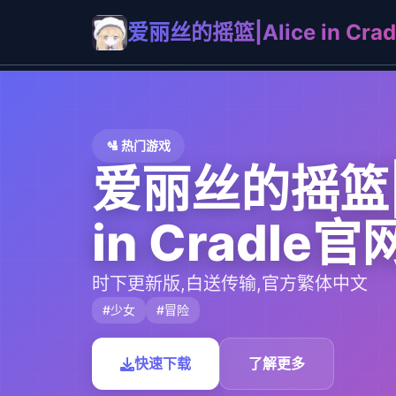
爱丽丝的摇篮|Alice in Cr
🛂 热门游戏
爱丽丝的摇篮|A
in Cradle
时下更新版,白送传输,官方繁体中文
#少女
#冒险
快速下载
了解更多