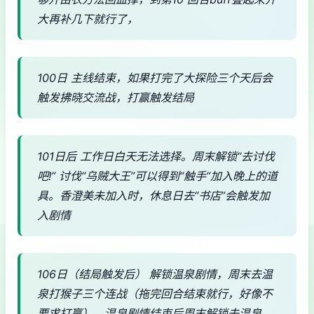
大再补几下就行了，
100日 主线结束，如果打完了大探险三个天后会
触发拂晓交流战，打赢触发结局
101日后 工作日白天无法选择。周末解锁“去讨伐
吧!” 讨伐“乌贼大王”可以得到“触手”加入晚上的道
具。香澄美未加入时，休息日去“书店”会触发加
入剧情
106日（结局触发后） 解锁温泉剧情，周末去温
泉打猴子三个连战（拖完回合结束就行，好像不
要求打赢），温泉剧情结束后周末解锁去温泉，