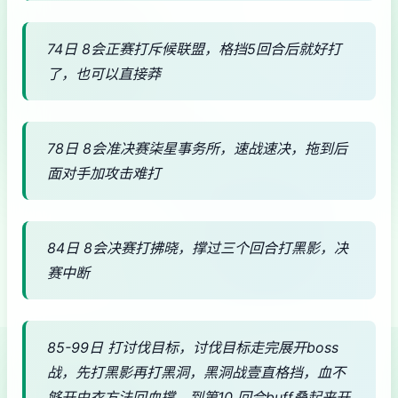
74日 8会正赛打斥候联盟，格挡5回合后就好打
了，也可以直接莽
78日 8会准决赛柒星事务所，速战速决，拖到后
面对手加攻击难打
84日 8会决赛打拂晓，撑过三个回合打黑影，决
赛中断
85-99日 打讨伐目标，讨伐目标走完展开boss
战，先打黑影再打黑洞，黑洞战壹直格挡，血不
够开由衣方法回血撑，到第10 回合buff叠起来开