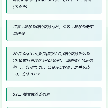
(由香里)
打赢→转移到海豹驱除作战，失败→转移到新菜
单作战
29日 触发讨伐委托(期限3日)海豹驱除数达到
10/10或行进度达到40/40时，“海豹情侣”战※信
赖+5，行动力-20，公会评价提高，总共状态
+8，方法Pt+12 ~
39日 触发香澄美剧情