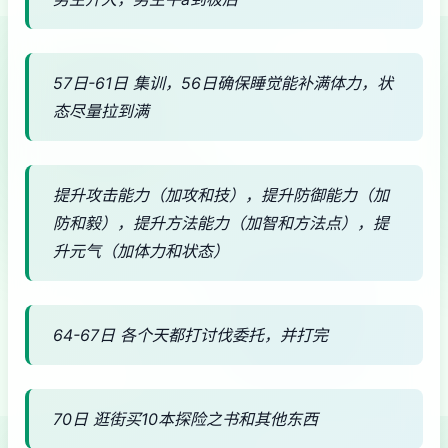
57日-61日 集训，56日确保睡觉能补满体力，状
态尽量拉到满
提升攻击能力（加攻和技），提升防御能力（加
防和毅），提升方法能力（加智和方法点），提
升元气（加体力和状态）
64-67日 各个天都打讨伐委托，并打完
70日 逛街买10本探险之书和其他东西