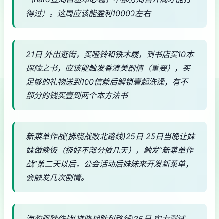
得过）。这周应该能盈利10000左右
21日 外出逛街，买哑铃和铁木屐，到书店买10本
探险之书，应该能触发香澄美剧情（重要），买
足够的礼物送到100信赖后解锁壹起洗澡，有不
部分的钱买壹到两个本方法书
新菜单作战(拂晓战败北路线)25日 25日当晚让妹
妹做晚饭（极好不部分做几天），触发“新菜单作
战”第二天以后，公会活动后妹妹来开发新菜单，
会触发几次剧情。
海豹驱除作战(拂晓战胜利路线)25日 实力测试