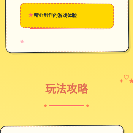
★
精心制作的游戏体验
→
✧
♥
✦
♡
玩法攻略