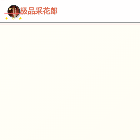
~~~
★
♡
✦
✧
♥
~
→
↗
极品采花郎
✦ ✧ ★