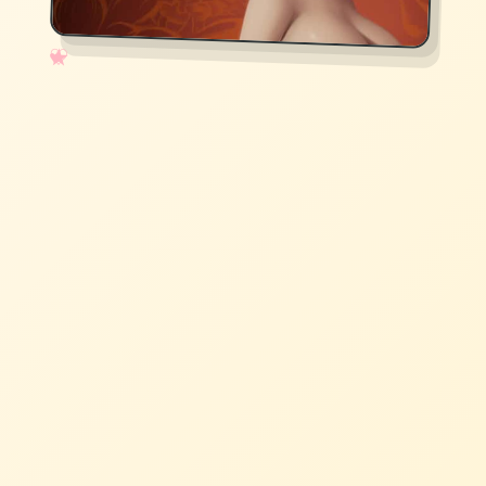
✧
♡
★
♥