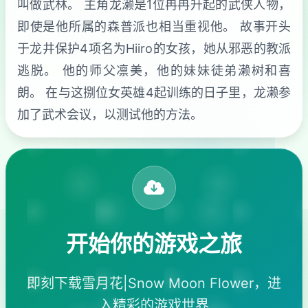
叫做武林。 主角龙濑是1位冉冉升起的武侠人物，
即使是他所属的森普派也相当重视他。 故事开头
于龙井保护4项名为Hiiro的女孩，她从邪恶的教派
逃脱。 他的师父凛美，他的妹妹徒弟濑树和喜
朗。 在与这捌位女英雄4起训练的日子里，龙濑参
加了武术会议，以测试他的方法。
开始你的游戏之旅
即刻下载雪月花|Snow Moon Flower，进
入精彩的游戏世界