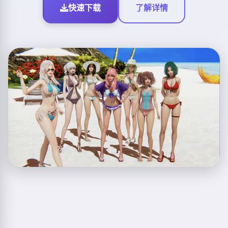
快速下载
了解详情