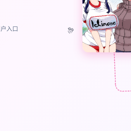
🎊
门户入口