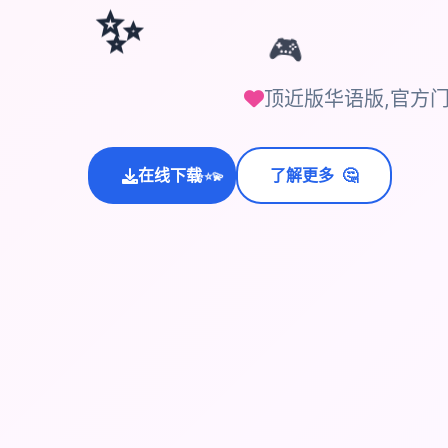
✨
🎮
顶近版华语版,官方
💫
🤔
在线下载
了解更多
✨
⭐