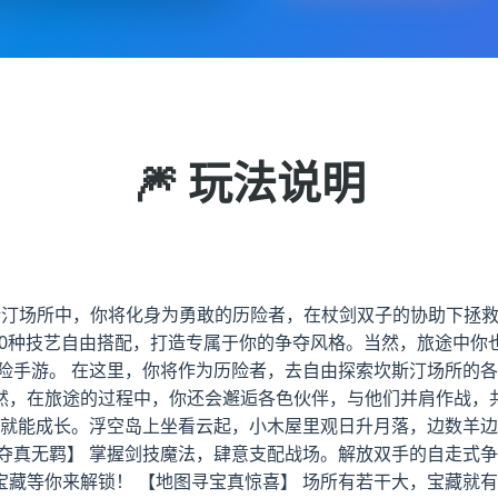
🎆 玩法说明
坎斯汀场所中，你将化身为勇敢的历险者，在杖剑双子的协助下拯
00种技艺自由搭配，打造专属于你的争夺风格。当然，旅途中
险手游。 在这里，你将作为历险者，去自由探索坎斯汀场所的各
然，在旅途的过程中，你还会邂逅各色伙伴，与他们并肩作战，共
觉就能成长。浮空岛上坐看云起，小木屋里观日升月落，边数羊边
夺真无羁】 掌握剑技魔法，肆意支配战场。解放双手的自走式争
宝藏等你来解锁！ 【地图寻宝真惊喜】 场所有若干大，宝藏就