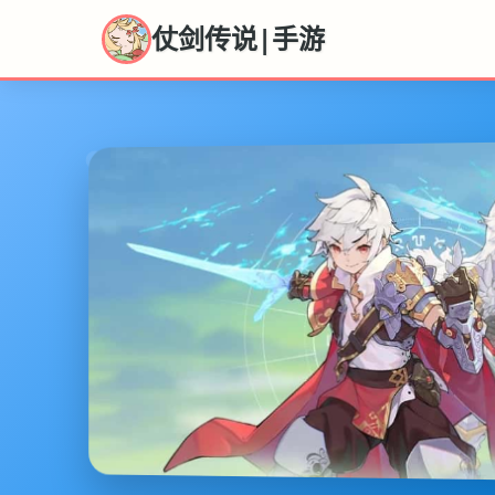
仗剑传说|手游