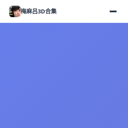
梅麻吕3D合集