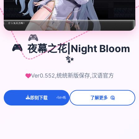

🎮
🎮
夜幕之花|Night Bloom
✨
Ver0.552,统统新版保存,汉语官方
🤔
即刻下载
了解更多
💫
✨
⭐