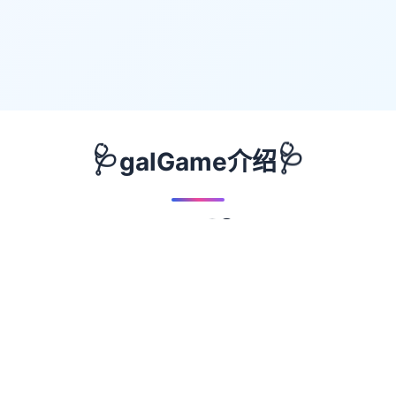
🩺
🩺
galGame介绍
🔵
🟡
🔴
🟢
🟣
📖
游戏故事
✨
这是这个普通的夜晚，突然单声刺耳的尖叫在