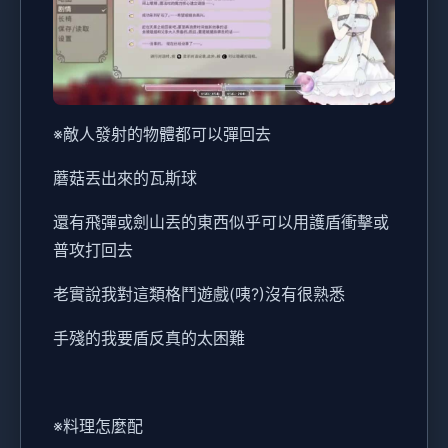
※敵人發射的物體都可以彈回去
蘑菇丟出來的瓦斯球
還有飛彈或劍山丟的東西似乎可以用護盾衝擊或
普攻打回去
老實說我對這類格鬥遊戲(咦?)沒有很熟悉
手殘的我要盾反真的太困難
※料理怎麼配