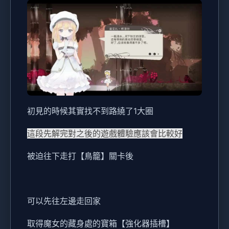
初見的時候其實找不到路繞了1大圈
這段先解完對之後的遊戲體驗應該會比較好
被迫往下走打【鳥籠】關卡後
可以先往左邊走回家
取得魔女的藏身處的寶箱【強化器插槽】