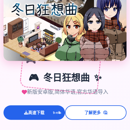
🎮
✨
🎮
冬日狂想曲
新版安卓版,简体华语,官方华语导入
💫
✨
🤔
高速下载
了解更多
⭐